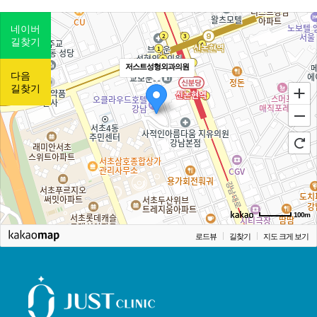
네이버
길찾기
저스트성형외과의원
다음
길찾기
100m
로드뷰
길찾기
지도 크게 보기