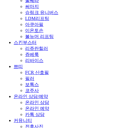
울쎄라
써마지
슈링크 유니버스
LDM리프팅
아쿠아필
이온토손
볼뉴머 리프팅
스킨부스터
리쥬란힐러
쥬베룩
리바이스
쁘띠
FCR 산호필
필러
보톡스
코주사
온라인 상담/예약
온라인 상담
온라인 예약
카톡 상담
커뮤니티
전후사진