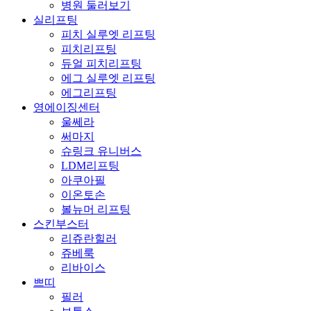
병원 둘러보기
실리프팅
피치 실루엣 리프팅
피치리프팅
듀얼 피치리프팅
에그 실루엣 리프팅
에그리프팅
영에이징센터
울쎄라
써마지
슈링크 유니버스
LDM리프팅
아쿠아필
이온토손
볼뉴머 리프팅
스킨부스터
리쥬란힐러
쥬베룩
리바이스
쁘띠
필러