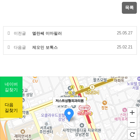
목록
25.05.27
이전글
엘란쎄 이마필러
25.02.21
다음글
제오민 보톡스
네이버
길찾기
저스트성형외과의원
다음
길찾기